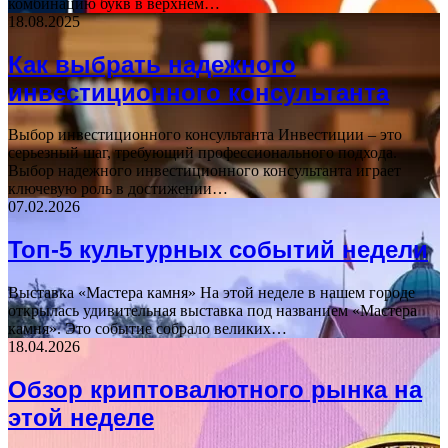
комбинацию букв в верхнем…
18.08.2025
Как выбрать надежного
инвестиционного консультанта
Выбор инвестиционного консультанта Инвестиции – это
серьезный шаг, требующий профессионального подхода.
Выбор надежного инвестиционного консультанта играет
ключевую роль в достижении…
07.02.2026
Топ-5 культурных событий недели
Выставка «Мастера камня» На этой неделе в нашем городе
открылась удивительная выставка под названием «Мастера
камня». Это событие собрало великих…
18.04.2026
Обзор криптовалютного рынка на
этой неделе