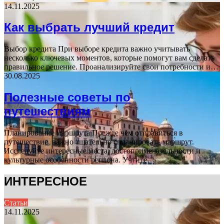
14.11.2025
Как выбрать лучший кредит
Выбор кредита При выборе кредита важно учитывать
несколько ключевых моментов, которые помогут вам сделать
правильное решение. Проанализируйте свои потребности и…
30.08.2025
Полезные советы по
путешествиям
Планирование маршрута Прежде чем отправиться в
путешествие, важно тщательно спланировать маршрут.
Исследуйте интересные места, достопримечательности и
культурные особенности региона. Учтите…
ИНТЕРЕСНОЕ
Статьи
14.11.2025