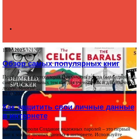
Search
15.08.2025
for
Обзор самых популярных книг
Психология в бестселлерах Психология всегда была одной из
самых увлекательных тем как для ученых, так и для обычных
людей. Многие…
02.10.2025
Как защитить свои личные данные
в интернете
Сильные пароли Создание надежных паролей – это первый
шаг к защите личных данных в интернете. Используйте