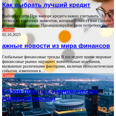
Как выбрать лучший кредит
Выбор кредита При выборе кредита важно учитывать
несколько ключевых моментов, которые помогут вам сделать
правильное решение. Проанализируйте свои потребности и…
Статьи
02.10.2025
ажные новости из мира финансов
Глобальные финансовые тренды В последнее время мировые
финансовые рынки ощущают значительные колебания,
вызванные различными факторами, включая геополитические
события, изменения в…
Статьи
31.03.2026
Обзор главных экономических
новостей месяца
Мировые финансовые рынки В этом месяце мировые
финансовые рынки продолжали колебаться под влиянием