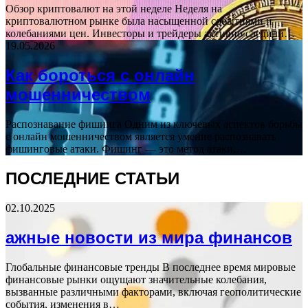
Обзор криптовалют на этой неделе Неделя на
криптовалютном рынке была насыщенной событиями и
колебаниями цен. Инвесторы и трейдеры активно следили…
19.05.2026
Как бороться с онлайн
мошенничеством
Распознавание фишинга Одним из ключевых аспектов борьбы
с онлайн мошенничеством является умение распознавать
фишинговые атаки. Фишинг — это метод атаки,…
ПОСЛЕДНИЕ СТАТЬИ
02.10.2025
ажные новости из мира финансов
Глобальные финансовые тренды В последнее время мировые
финансовые рынки ощущают значительные колебания,
вызванные различными факторами, включая геополитические
события, изменения в…