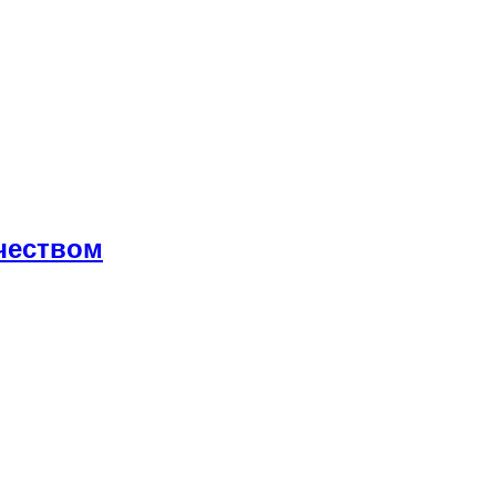
чеством