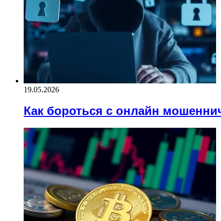
19.05.2026
Как бороться с онлайн мошенни