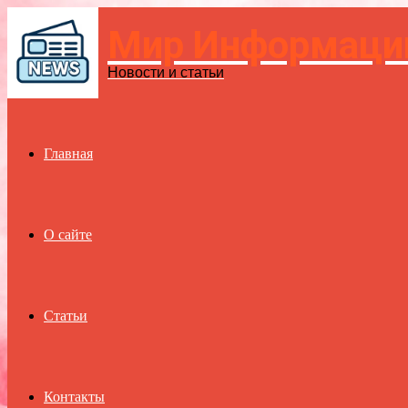
Мир Информаци
Menu
Новости и статьи
Главная
О сайте
Статьи
Контакты