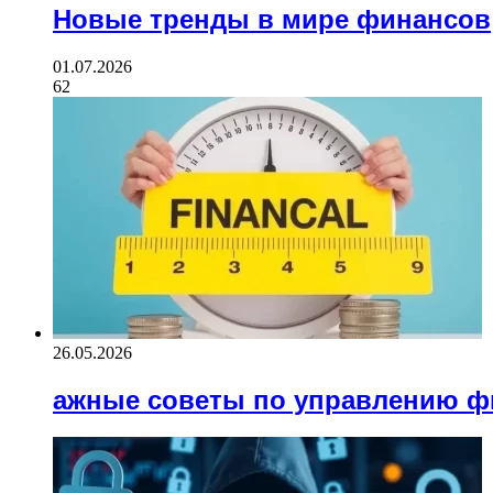
Новые тренды в мире финансов
01.07.2026
62
26.05.2026
ажные советы по управлению ф