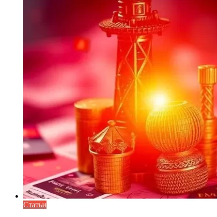
Статьи