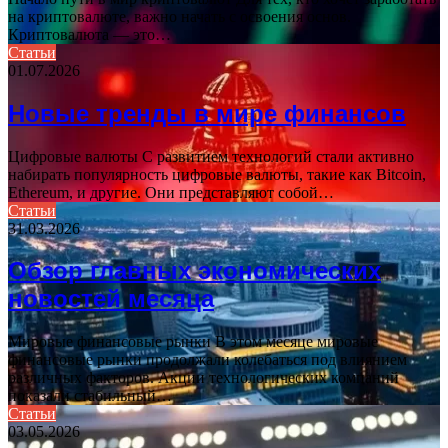
на криптовалюте, важно начать с освоения основ.
Криптовалюта — это…
Статьи
01.07.2026
Новые тренды в мире финансов
Цифровые валюты С развитием технологий стали активно
набирать популярность цифровые валюты, такие как Bitcoin,
Ethereum, и другие. Они представляют собой…
Статьи
31.03.2026
Обзор главных экономических
новостей месяца
Мировые финансовые рынки В этом месяце мировые
финансовые рынки продолжали колебаться под влиянием
различных факторов. Акции технологических компаний
показали стабильный…
Статьи
03.05.2026