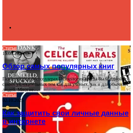
Search
Статьи
15.08.2025
for
Обзор самых популярных книг
Психология в бестселлерах Психология всегда была одной из
самых увлекательных тем как для ученых, так и для обычных
людей. Многие…
Статьи
02.10.2025
Как защитить свои личные данные
в интернете