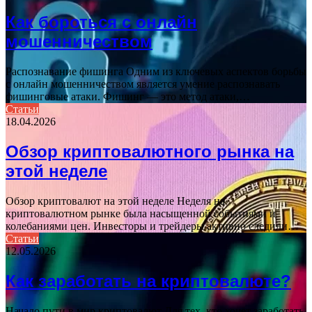
Как бороться с онлайн
мошенничеством
Распознавание фишинга Одним из ключевых аспектов борьбы
с онлайн мошенничеством является умение распознавать
фишинговые атаки. Фишинг — это метод атаки,…
Статьи
18.04.2026
Обзор криптовалютного рынка на
этой неделе
Обзор криптовалют на этой неделе Неделя на
криптовалютном рынке была насыщенной событиями и
колебаниями цен. Инвесторы и трейдеры активно следили…
Статьи
12.05.2026
Как заработать на криптовалюте?
Начало пути в мир криптовалют Для тех, кто хочет заработать