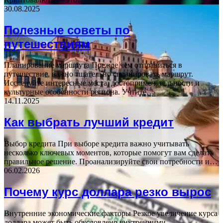
30.08.2025
Полезные советы по
путешествиям
Планирование маршрута Прежде чем отправиться в
путешествие, важно тщательно спланировать маршрут.
Исследуйте интересные места, достопримечательности и
культурные особенности региона. Учтите…
14.11.2025
Как выбрать лучший кредит
Выбор кредита При выборе кредита важно учитывать
несколько ключевых моментов, которые помогут вам сделать
правильное решение. Проанализируйте свои потребности и…
06.02.2026
Почему курс доллара резко вырос
Внутренние экономические факторы Резкое увеличение курса
доллара может быть обусловлено внутренними