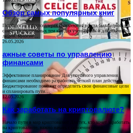
Обзор самых популярных книг
Психология в бестселлерах Психология всегда была одной из
самых увлекательных тем как для ученых, так и для обычных
людей. Многие…
26.05.2026
ажные советы по управлению
финансами
Эффективное планирование Для успешного управления
финансами необходимо разработать четкий план действий.
Бюджетирование поможет определить свои финансовые цели
и спланировать пути…
12.05.2026
Как заработать на криптовалюте?
Начало пути в мир криптовалют Для тех, кто хочет заработать
на криптовалюте, важно начать с освоения основ.
Криптовалюта — это…