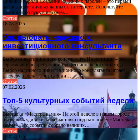
Сильные пароли Создание надежных паролей – это первый
шаг к защите личных данных в интернете. Используйте
комбинацию букв в верхнем…
Статьи
18.08.2025
Как выбрать надежного
инвестиционного консультанта
Выбор инвестиционного консультанта Инвестиции – это
серьезный шаг, требующий профессионального подхода.
Выбор надежного инвестиционного консультанта играет
ключевую роль в достижении…
Статьи
07.02.2026
Топ-5 культурных событий недели
Выставка «Мастера камня» На этой неделе в нашем городе
открылась удивительная выставка под названием «Мастера
камня». Это событие собрало великих…
Статьи
19.05.2026