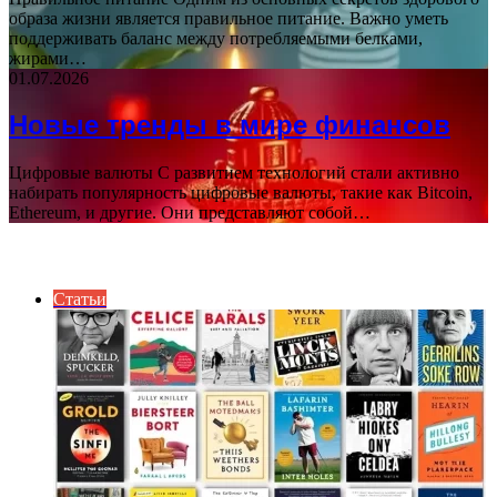
образа жизни является правильное питание. Важно уметь
поддерживать баланс между потребляемыми белками,
жирами…
01.07.2026
Новые тренды в мире финансов
Цифровые валюты С развитием технологий стали активно
набирать популярность цифровые валюты, такие как Bitcoin,
Ethereum, и другие. Они представляют собой…
ИНТЕРЕСНОЕ
Статьи