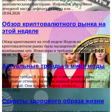
экономическими факторами. Инфляция, увеличение
денежной массы, дефицит бюджета или…
18.04.2026
Обзор криптовалютного рынка на
этой неделе
Обзор криптовалют на этой неделе Неделя на
криптовалютном рынке была насыщенной событиями и
колебаниями цен. Инвесторы и трейдеры активно следили…
08.08.2025
Актуальные тренды в мире моды
Цветовые тренды В этом сезоне особенно популярны
пастельные оттенки, такие как нежный розовый, мятный и
лавандовый. Они придают образу легкость…
22.03.2026
Секреты здорового образа жизни
Правильное питание Одним из основных секретов здорового